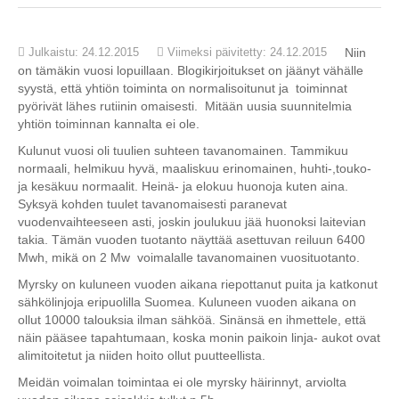
Julkaistu: 24.12.2015
Viimeksi päivitetty: 24.12.2015
Niin
on tämäkin vuosi lopuillaan. Blogikirjoitukset on jäänyt vähälle
syystä, että yhtiön toiminta on normalisoitunut ja toiminnat
pyörivät lähes rutiinin omaisesti. Mitään uusia suunnitelmia
yhtiön toiminnan kannalta ei ole.
Kulunut vuosi oli tuulien suhteen tavanomainen. Tammikuu
normaali, helmikuu hyvä, maaliskuu erinomainen, huhti-,touko-
ja kesäkuu normaalit. Heinä- ja elokuu huonoja kuten aina.
Syksyä kohden tuulet tavanomaisesti paranevat
vuodenvaihteeseen asti, joskin joulukuu jää huonoksi laitevian
takia. Tämän vuoden tuotanto näyttää asettuvan reiluun 6400
Mwh, mikä on 2 Mw voimalalle tavanomainen vuosituotanto.
Myrsky on kuluneen vuoden aikana riepottanut puita ja katkonut
sähkölinjoja eripuolilla Suomea. Kuluneen vuoden aikana on
ollut 10000 talouksia ilman sähköä. Sinänsä en ihmettele, että
näin pääsee tapahtumaan, koska monin paikoin linja- aukot ovat
alimitoitetut ja niiden hoito ollut puutteellista.
Meidän voimalan toimintaa ei ole myrsky häirinnyt, arviolta