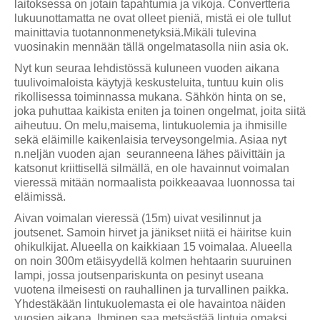
laitoksessa on jotain tapahtumia ja vikoja. Convertteria
lukuunottamatta ne ovat olleet pieniä, mistä ei ole tullut
mainittavia tuotannonmenetyksiä.Mikäli tulevina
vuosinakin mennään tällä ongelmatasolla niin asia ok.
Nyt kun seuraa lehdistössä kuluneen vuoden aikana
tuulivoimaloista käytyjä keskusteluita, tuntuu kuin olis
rikollisessa toiminnassa mukana. Sähkön hinta on se,
joka puhuttaa kaikista eniten ja toinen ongelmat, joita siitä
aiheutuu. On melu,maisema, lintukuolemia ja ihmisille
sekä eläimille kaikenlaisia terveysongelmia. Asiaa nyt
n.neljän vuoden ajan seuranneena lähes päivittäin ja
katsonut kriittisellä sil
mällä, en ole havainnut voimalan
vieressä mitään normaalista poikkeaavaa luonnossa tai
eläimissä.
Aivan voimalan vieressä (15m) uivat vesilinnut ja
joutsenet. Samoin hirvet ja jänikset niitä ei häiritse kuin
ohikulkijat. Alueella on kaikkiaan 15 voimalaa. Alueella
on noin 300m etäisyydellä kolmen hehtaarin suuruinen
lampi, jossa joutsenpariskunta on pesinyt useana
vuotena ilmeisesti on rauhallinen ja turvallinen paikka.
Yhdestäkään lintukuolemasta ei ole havaintoa näiden
vuosien aikana. Ihminen saa metsästää lintuja omaksi