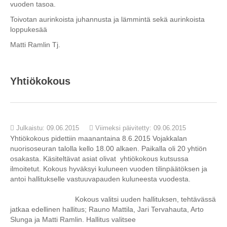
vuoden tasoa.
Toivotan aurinkoista juhannusta ja lämmintä sekä aurinkoista
loppukesää
Matti Ramlin Tj.
Yhtiökokous
Julkaistu: 09.06.2015
Viimeksi päivitetty: 09.06.2015
Yhtiökokous pidettiin maanantaina 8.6.2015 Vojakkalan
nuorisoseuran talolla kello 18.00 alkaen. Paikalla oli 20 yhtiön
osakasta. Käsiteltävat asiat olivat yhtiökokous kutsussa
ilmoitetut. Kokous hyväksyi kuluneen vuoden tilinpäätöksen ja
antoi hallitukselle vastuuvapauden kuluneesta vuodesta.
Kokous valitsi uuden hallituksen, tehtävässä
jatkaa edellinen hallitus; Rauno Mattila, Jari Tervahauta, Arto
Slunga ja Matti Ramlin. Hallitus valitsee