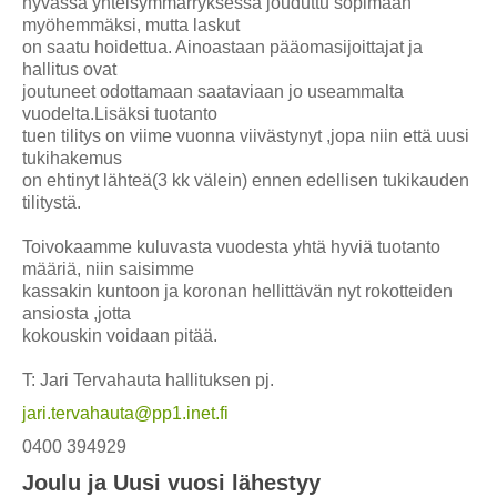
hyvässä yhteisymmärryksessä jouduttu sopimaan
myöhemmäksi, mutta laskut
on saatu hoidettua. Ainoastaan pääomasijoittajat ja
hallitus ovat
joutuneet odottamaan saataviaan jo useammalta
vuodelta.Lisäksi tuotanto
tuen tilitys on viime vuonna viivästynyt ,jopa niin että uusi
tukihakemus
on ehtinyt lähteä(3 kk välein) ennen edellisen tukikauden
tilitystä.
Toivokaamme kuluvasta vuodesta yhtä hyviä tuotanto
määriä, niin saisimme
kassakin kuntoon ja koronan hellittävän nyt rokotteiden
ansiosta ,jotta
kokouskin voidaan pitää.
T: Jari Tervahauta hallituksen pj.
jari.tervahauta@pp1.inet.fi
0400 394929
Joulu ja Uusi vuosi lähestyy