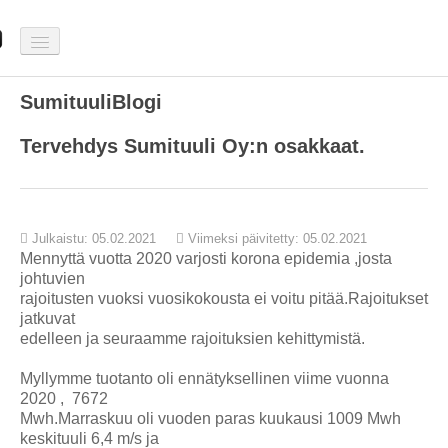
Etusivu
SumituuliBlogi
Tuulenmittaus
Tervehdys Sumituuli Oy:n osakkaat.
SumituuliBlogi
Galleria
Julkaistu: 05.02.2021
Viimeksi päivitetty: 05.02.2021
Mennyttä vuotta 2020 varjosti korona epidemia ,josta
Yhteystiedot
johtuvien
rajoitusten vuoksi vuosikokousta ei voitu pitää.Rajoitukset
jatkuvat
edelleen ja seuraamme rajoituksien kehittymistä.
Myllymme tuotanto oli ennätyksellinen viime vuonna
2020 , 7672
Mwh.Marraskuu oli vuoden paras kuukausi 1009 Mwh
keskituuli 6,4 m/s ja