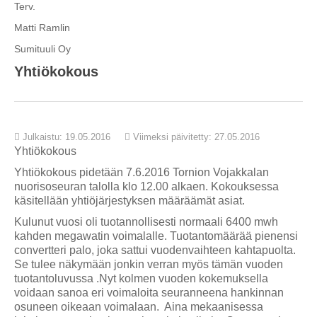
Terv.
Matti Ramlin
Sumituuli Oy
Yhtiökokous
Julkaistu: 19.05.2016
Viimeksi päivitetty: 27.05.2016
Yhtiökokous
Yhtiökokous pidetään 7.6.2016 Tornion Vojakkalan
nuorisoseuran talolla klo 12.00 alkaen. Kokouksessa
käsitellään yhtiöjärjestyksen määräämät asiat.
Kulunut vuosi oli tuotannollisesti normaali 6400 mwh
kahden megawatin voimalalle. Tuotantomäärää pienensi
convertteri palo, joka sattui vuodenvaihteen kahtapuolta.
Se tulee näkymään jonkin verran myös tämän vuoden
tuotantoluvussa .Nyt kolmen vuoden kokemuksella
voidaan sanoa eri voimaloita seuranneena hankinnan
osuneen oikeaan voimalaan. Aina mekaanisessa