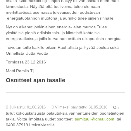
osalta. Ulkomaisilla sijoittajilla näkyy olevan asiaan enemmän
kiinnostusta. Näyttää,että tuulivoima tulee olemaan
merkittävässä asemassa tulevaisuuden uudistuvan
energiatuotannon muotona ja aurinko tulee siihen rinnalle.
Nyt on alkanut jonkinlainen energia- alan murros.Tulee
yksittäisiä pieniä erilaisia talo- ja kiinteistö kohtaisia
energiaratkaisuja joilla korvataan osittain ulkopuolista energiaa.
Toivotan teille kaikille oikein Rauhallista ja Hyvää Joulua sekä
Onnellista Uutta Vuotta
Torniossa 23.12.2016
Matti Ramlin Tj.
Osoitteet ajan tasalle
Julkaistu: 01.06.2016
Viimeksi päivitetty: 31.05.2016
On
tullut kokouskutsuista palautuksia vanhentuneiden osoitetietojen
takia. Voitte ilmoittaa uudet osoitteet
sumituuli@gmail.com
tai
0400 879191 tekstiviestillä.