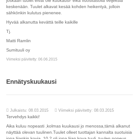
joskaan tuulet eivät ole kuukausi- eikä vuositasolla veljeksiä
keskenään. Tuulet alkavat kesää kohden heikentyä, jolloin
sähkönkin kulutus pienenee.
Hyvää alkanutta kevättä teille kaikille
Tj.
Matti Ramlin
Sumituuli oy
Viimeksi päivitetty: 06.06.2015
Ennätyskuukausi
Julkaistu: 08.03.2015
Viimeksi päivitetty: 08.03.2015
Tervehdys kaikki!
Aika kuluu nopeasti ,kolmas kuukausi jo menossa,tämä alkanut
näyttää olevan tuulinen.Tuulet olleet tuottajan kannalta suotuisia
jopa liiankin kovia. 10.2 oli jopa liian kova tuuli, tuulen nopeus