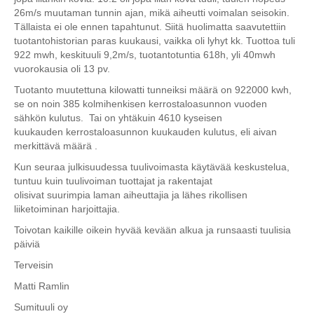
26m/s muutaman tunnin ajan, mikä aiheutti voimalan seisokin.
Tällaista ei ole ennen tapahtunut. Siitä huolimatta saavutettiin
tuotantohistorian paras kuukausi, vaikka oli lyhyt kk. Tuottoa tuli
922 mwh, keskituuli 9,2m/s, tuotantotuntia 618h, yli 40mwh
vuorokausia oli 13 pv.
Tuotanto muutettuna kilowatti tunneiksi määrä on 922000 kwh,
se on noin 385 kolmihenkisen kerrostaloasunnon vuoden
sähkön kulutus. Tai on yhtäkuin 4610 kyseisen
kuukauden kerrostaloasunnon kuukauden kulutus, eli aivan
merkittävä määrä .
Kun seuraa julkisuudessa tuulivoimasta käytävää keskustelua,
tuntuu kuin tuulivoiman tuottajat ja rakentajat
olisivat suurimpia laman aiheuttajia ja lähes rikollisen
liiketoiminan harjoittajia.
Toivotan kaikille oikein hyvää kevään alkua ja runsaasti tuulisia
päiviä
Terveisin
Matti Ramlin
Sumituuli oy