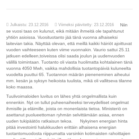
Julkaistu: 23.12.2016
Viimeksi päivitetty: 23.12.2016
Niin
se vuosi taas on kulunut, eikä mitään ihmeitä ole tapahtunut
yhtiön asioissa. Vuosituotanto jää tänä vuonna alhaiseksi
laitevian takia. Näyttää olevan, että meillä kaikki häiriöt ajoittuvat
vuoden vaihteeseen kuten viime vuonnakin. Vaurio sattui 25.11
jatkuen edelleen,toiveissa olisi saada joulun ja uudenvuoden
välillä toimintaan. Tuotanto oli viasta huolimatta kohtalainen tänä
vuonna 4050 Mwh, vaikka mahdollisia tuotantopäiviä kuluneelta
vuodelta puuttui 65. Tuotannon määrän pieneneminen aiheutui
mm. kesän ja syksyn heikoista tuulista, mikä oli vallitseva tilanne
koko maassa.
Tuulivoimaloiden luvitus on lähes yhtä ongelmallista kuin
ennenkin. Nyt on tullut puheenaiheeksi terveydelliset ongelmat
ihmisille ja eläimille, joista on monenlaista tietoa. Ministeriö on
asettanut puolueettoman ryhmän selvittämään asiaa, ennen
uuden tukipäätös ratkaisun tekoa. Nykyinen energian hinta
pitää investointi halukkuuden erittäin alhaisena energian
tuotantomuodosta riippumatta varsinkin kotimaisten rahoittajien