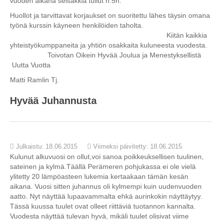
vuoden aikana seisakkia tullut n.5h.
Huollot ja tarvittavat korjaukset on suoritettu lähes täysin omana
työnä kurssin käyneen henkilöiden taholta.
Kiitän kaikkia
yhteistyökumppaneita ja yhtiön osakkaita kuluneesta vuodesta.
Toivotan Oikein Hyvää Joulua ja Menestyksellistä
Uutta Vuotta
Matti Ramlin Tj.
Hyvää Juhannusta
Julkaistu: 18.06.2015
Viimeksi päivitetty: 18.06.2015
Kulunut alkuvuosi on ollut,voi sanoa poikkeuksellisen tuulinen,
sateinen ja kylmä.Täällä Perämeren pohjukassa ei ole vielä
ylitetty 20 lämpöasteen lukemia kertaakaan tämän kesän
aikana. Vuosi sitten juhannus oli kylmempi kuin uudenvuoden
aatto. Nyt näyttää lupaavammalta ehkä aurinkokin näyttäytyy.
Tässä kuussa tuulet ovat olleet riittäviä tuotannon kannalta.
Vuodesta näyttää tulevan hyvä, mikäli tuulet olisivat viime