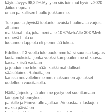
käytettävyys 98,32%.Mylly on siis toiminut hyvin v.2020
,kiitos nopean
oman paikallisen huolto joukkomme.
Tulo puolta ,hyvistä tuotanto luvuista huolimatta varjosti
alhainen
markkinahinta, joka meni alle 10 €/Mwh.Alle 30€ /Mwh
menevä hinta on
tuotannon tappiota eli pienentää tukea.
Edelliset 2-3 vuotta tulo puolemme kärsi suurista korjaus
kustannuksista, jonka vuoksi kamppailemme uhkaavaa
kassa kriisiä vastaan
ja jouduimme tekemään kaikki mahdolliset
säästötoimet.Rahoittajien
kanssa neuvottelimme mm. maksuerien ajoitukset
uudelleen vuositasolla.
Näillä järjestelyillä olemme pystyneet suorittamaan
lainojen lyhennykset
pankille ja Finnveralle ajallaan.Ainoastaan laskujen
maksu päiviä on