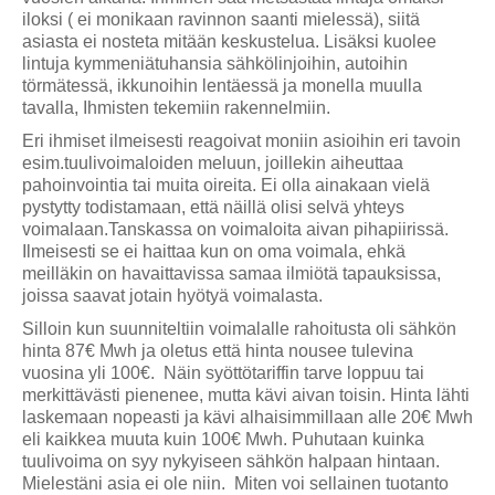
iloksi ( ei monikaan ravinnon saanti mielessä), siitä
asiasta ei nosteta mitään keskustelua. Lisäksi kuolee
lintuja kymmeniätuhansia sähkölinjoihin, autoihin
törmätessä, ikkunoihin lentäessä ja monella muulla
tavalla, Ihmisten tekemiin rakennelmiin.
Eri ihmiset ilmeisesti reagoivat moniin asioihin eri tavoin
esim.tuulivoimaloiden meluun, joillekin aiheuttaa
pahoinvointia tai muita oireita. Ei olla ainakaan vielä
pystytty todistamaan, että näillä olisi selvä yhteys
voimalaan.Tanskassa on voimaloita aivan pihapiirissä.
Ilmeisesti se ei haittaa kun on oma voimala, ehkä
meilläkin on havaittavissa samaa ilmiötä tapauksissa,
joissa saavat jotain hyötyä voimalasta.
Silloin kun suunniteltiin voimalalle rahoitusta oli sähkön
hinta 87€ Mwh ja oletus että hinta nousee tulevina
vuosina yli 100€. Näin syöttötariffin tarve loppuu tai
merkittävästi pienenee, mutta kävi aivan toisin. Hinta lähti
laskemaan nopeasti ja kävi alhaisimmillaan alle 20€ Mwh
eli kaikkea muuta kuin 100€ Mwh. Puhutaan kuinka
tuulivoima on syy nykyiseen sähkön halpaan hintaan.
Mielestäni asia ei ole niin. Miten voi sellainen tuotanto