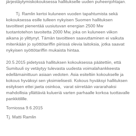
järjestäytymiskokouksessa hallitukselle uuden puheenjohtajan.
Tj. Ramlin kertoi kuluneen vuoden tapahtumista sekä
kokouksessa esille tulleen nykyisen Suomen hallituksen
tavoitteet pienentää uusiutuvan energian 2500 Mw
tuotantotehon tavoitetta 2000 Mw, joka on kuluneen viikon
aikana jo ylittynyt. Tämän tavoitteen saavuttaminen ei vaikuta
mitenkään jo syöttötariffin piirissä olevia laitoksia, jotka saavat
nykyisen syöttötariffin mukaista hintaa.
20.5.2015 pidetyssä hallituksen kokouksessa päätettiin, että
Sumituuli oy vetäytyy tulevasta uudesta voimalahankkeesta
edellämainittuun asiaan vedoten. Asia esiteltiin kokoukselle ja
kokous hyväksyi sen yksimielisesti. Kokous hyväksyi hallituksen
esityksen ettei jaeta osinkoa, varat siirretään vararahaksi
mahdollisia yllättäviä kulueriä varten parhaalle korkoa tuottavalle
pankkitilille.
Torniossa 9.6.2015
Tj. Matti Ramlin