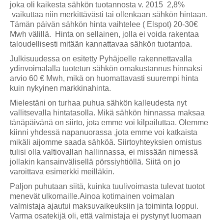
joka oli kaikesta sähkön tuotannosta v. 2015 2,8%
vaikuttaa niin merkittävästi tai ollenkaan sähkön hintaan.
Tämän päivän sähkön hinta vaihtelee ( Elspot) 20-30€
Mwh välillä. Hinta on sellainen, jolla ei voida rakentaa
taloudellisesti mitään kannattavaa sähkön tuotantoa.
Julkisuudessa on esitetty Pyhäjoelle rakennettavalla
ydinvoimalalla tuotetun sähkön omakustannus hinnaksi
arvio 60 € Mwh, mikä on huomattavasti suurempi hinta
kuin nykyinen markkinahinta.
Mielestäni on turhaa puhua sähkön kalleudesta nyt
vallitsevalla hintatasolla. Mikä sähkön hinnassa maksaa
tänäpäivänä on siirto, jota emme voi kilpailuttaa. Olemme
kiinni yhdessä napanuorassa ,jota emme voi katkaista
mikäli aijomme saada sähköä. Siirtoyhteyksien omistus
tulisi olla valtiovallan hallinnassa, ei missään nimessä
jollakin kansainvälisellä pörssiyhtiöllä. Siitä on jo
varoittava esimerkki meilläkin.
Paljon puhutaan siitä, kuinka tuulivoimasta tulevat tuotot
menevät ulkomaille.Ainoa kotimainen voimalan
valmistaja ajautui maksuvaikeuksiin ja toiminta loppui.
Varma osatekijä oli, että valmistaja ei pystynyt luomaan