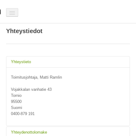
Etusivu
Yhteystiedot
Tuulenmittaus
SumituuliBlogi
Yhteystieto
Galleria
Toimitusjohtaja, Matti Ramlin
Yhteystiedot
Vojakkalan vanhatie 43
Tornio
95500
Suomi
0400-879 191
Yhteydenottolomake