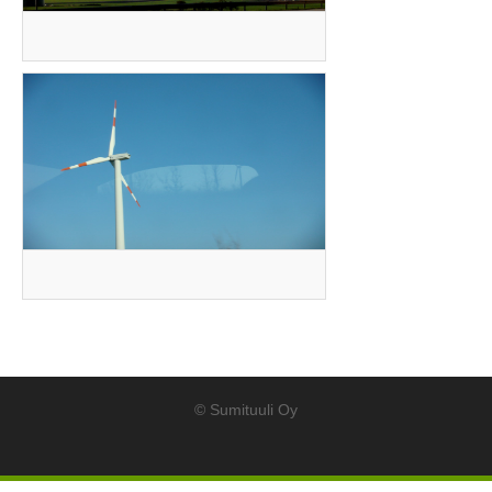
© Sumituuli Oy