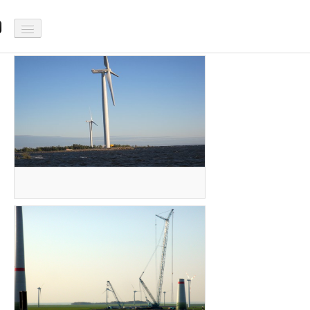
Etusivu
Tuulenmittaus
SumituuliBlogi
Galleria
Yhteystiedot